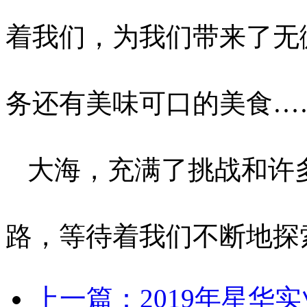
着我们，为我们带来了无
务还有美味可口的美食…
大海，充满了挑战和许
路，等待着我们不断地探
上一篇：2019年星华