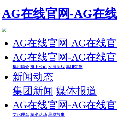
AG在线官网-AG在线
AG在线官网-AG在线官
AG在线官网-AG在线官
集团简介
旗下公司
发展历程
集团荣誉
新闻动态
集团新闻
媒体报道
AG在线官网-AG在线官
文化理念
精彩活动
星华故事