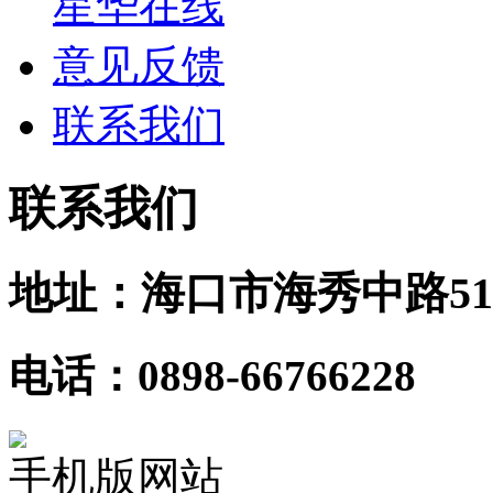
星华在线
意见反馈
联系我们
联系我们
地址：海口市海秀中路51
电话：0898-66766228
手机版网站