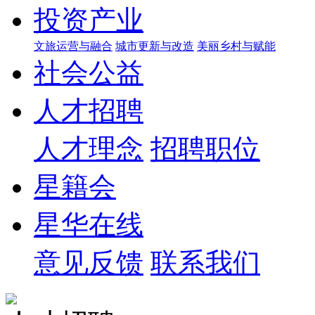
投资产业
文旅运营与融合
城市更新与改造
美丽乡村与赋能
社会公益
人才招聘
人才理念
招聘职位
星籍会
星华在线
意见反馈
联系我们