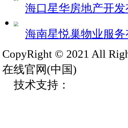
海口星华房地产开发
海南星悦巢物业服务
CopyRight © 2021 All 
在线官网(中国)
技术支持：