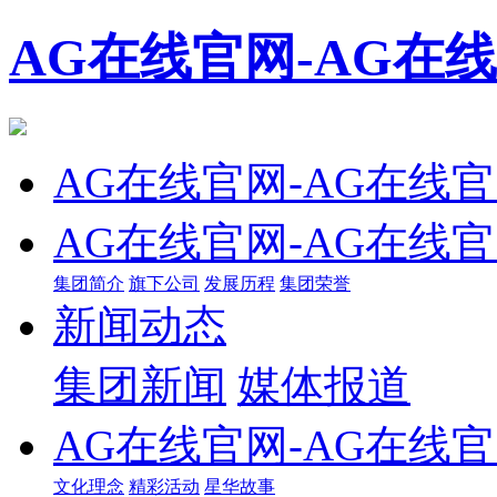
AG在线官网-AG在线
AG在线官网-AG在线官
AG在线官网-AG在线官
集团简介
旗下公司
发展历程
集团荣誉
新闻动态
集团新闻
媒体报道
AG在线官网-AG在线官
文化理念
精彩活动
星华故事