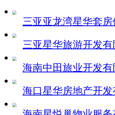
三亚亚龙湾星华套房
三亚星华旅游开发有
海南中田旅业开发有
海口星华房地产开发
海南星悦巢物业服务