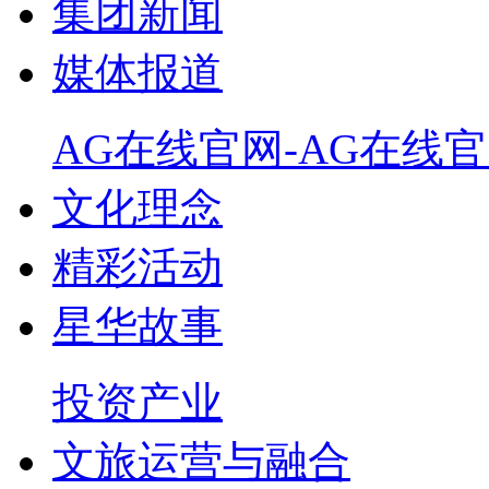
集团新闻
媒体报道
AG在线官网-AG在线官
文化理念
精彩活动
星华故事
投资产业
文旅运营与融合