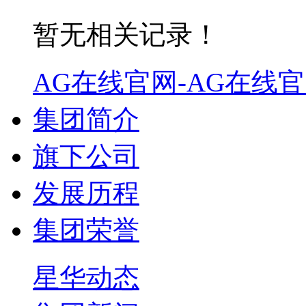
暂无相关记录！
AG在线官网-AG在线官
集团简介
旗下公司
发展历程
集团荣誉
星华动态