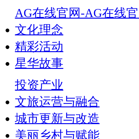
AG在线官网-AG在线官
文化理念
精彩活动
星华故事
投资产业
文旅运营与融合
城市更新与改造
美丽乡村与赋能