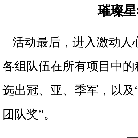
璀璨星
活动最后，进入激动人
各组队伍在所有项目中的
选出冠、亚、季军，以及“
团队奖”。