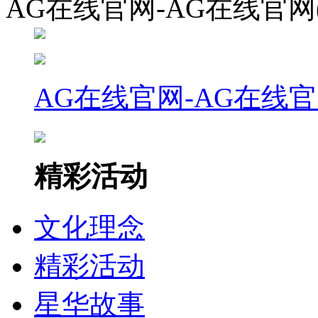
AG在线官网-AG在线官网
AG在线官网-AG在线官
精彩活动
文化理念
精彩活动
星华故事