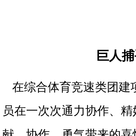
巨人捕
在综合体育竞速类团建
员在一次次通力协作、精
献、协作、勇气带来的喜