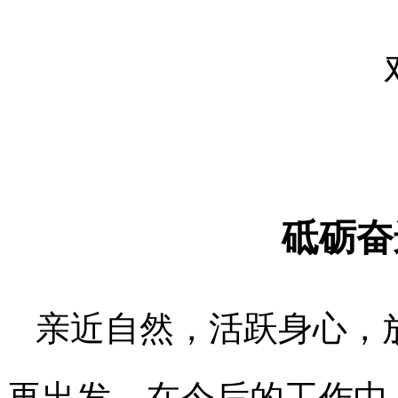
砥砺奋
亲近自然，活跃身心，
再出发。在今后的工作中