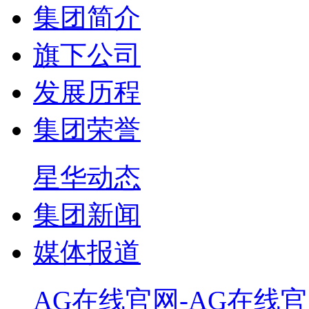
集团简介
旗下公司
发展历程
集团荣誉
星华动态
集团新闻
媒体报道
AG在线官网-AG在线官