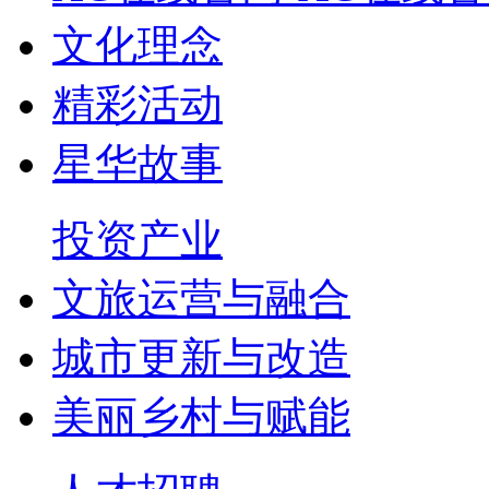
文化理念
精彩活动
星华故事
投资产业
文旅运营与融合
城市更新与改造
美丽乡村与赋能