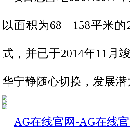
以面积为68—158平米
式，并已于2014年11
华宁静随心切换，发展潜
AG在线官网-AG在线官