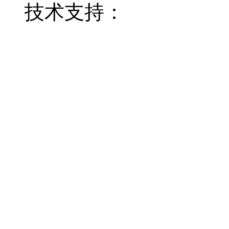
技术支持：