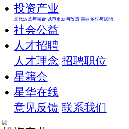
投资产业
文旅运营与融合
城市更新与改造
美丽乡村与赋能
社会公益
人才招聘
人才理念
招聘职位
星籍会
星华在线
意见反馈
联系我们