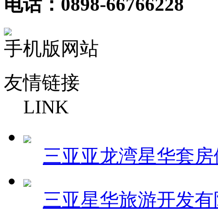
电话：0898-66766228
手机版网站
友情链接
LINK
三亚亚龙湾星华套房
三亚星华旅游开发有