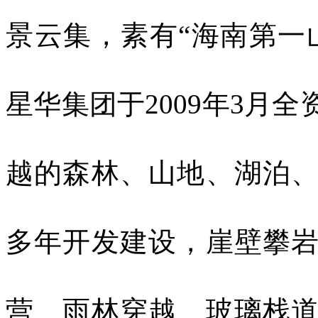
景云集，素有“海南第一
星华集团于
2009
年
3
月全
越的森林、山地、湖泊
多年开发建设，崖壁攀
营、雨林穿越、玻璃栈