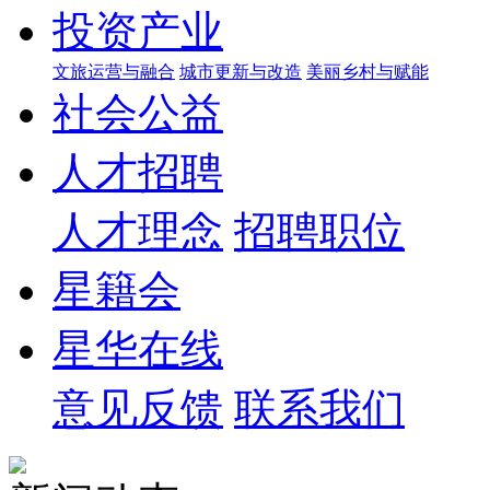
投资产业
文旅运营与融合
城市更新与改造
美丽乡村与赋能
社会公益
人才招聘
人才理念
招聘职位
星籍会
星华在线
意见反馈
联系我们