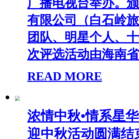
广播电视台举办。颁
有限公司（白石岭旅
团队、明星个人、十
次评选活动由海南省质
READ MORE
浓情中秋•情系星华
迎中秋活动圆满结