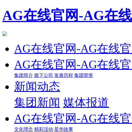
AG在线官网-AG在线
AG在线官网-AG在线官
AG在线官网-AG在线官
集团简介
旗下公司
发展历程
集团荣誉
新闻动态
集团新闻
媒体报道
AG在线官网-AG在线官
文化理念
精彩活动
星华故事