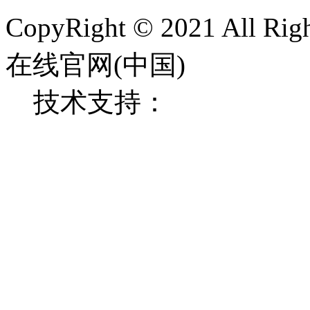
CopyRight © 2021 All 
在线官网(中国)
技术支持：