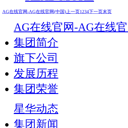
AG在线官网-AG在线官网(中国)
上一页
1
2
3
4
下一页
末页
AG在线官网-AG在线官
集团简介
旗下公司
发展历程
集团荣誉
星华动态
集团新闻