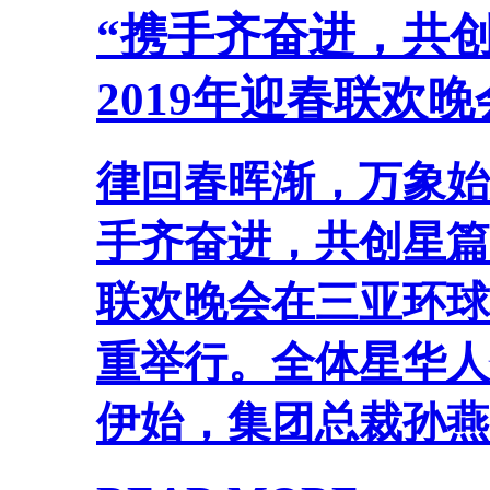
“携手齐奋进，共
2019年迎春联欢
律回春晖渐，万象始更
手齐奋进，共创星篇章
联欢晚会在三亚环球
重举行。全体星华人
伊始，集团总裁孙燕平