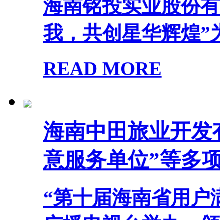
海南铭投实业股份有
我，共创星华辉煌”为主
READ MORE
海南中田旅业开发
意服务单位”等多
“第十届海南省用户