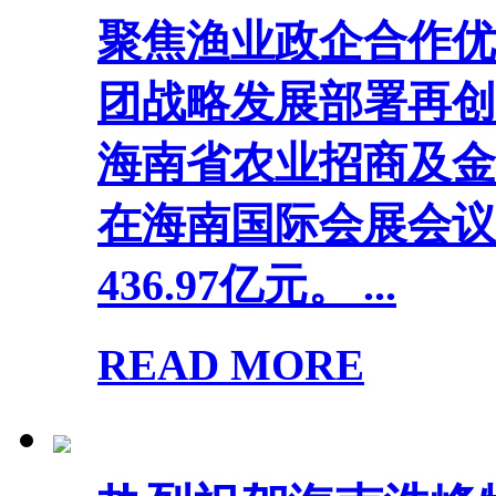
聚焦渔业政企合作优
团战略发展部署再创新局
海南省农业招商及金
在海南国际会展会议
436.97亿元。 ...
READ MORE