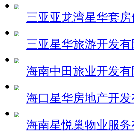
三亚亚龙湾星华套房
三亚星华旅游开发有
海南中田旅业开发有
海口星华房地产开发
海南星悦巢物业服务