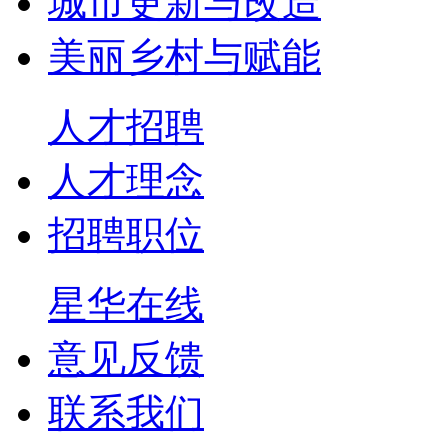
城市更新与改造
美丽乡村与赋能
人才招聘
人才理念
招聘职位
星华在线
意见反馈
联系我们