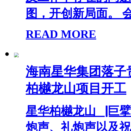
图，开创新局面。 会上
READ MORE
海南星华集团落子
柏樾龙山项目开工
星华柏樾龙山▕巨擘
炮声、礼炮声以及祝