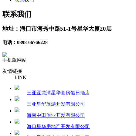
联系我们
地址：海口市海秀中路51-1号星华大厦20层
电话：0898-66766228
手机版网站
友情链接
LINK
三亚亚龙湾星华套房假日酒店
三亚星华旅游开发有限公司
海南中田旅业开发有限公司
海口星华房地产开发有限公司