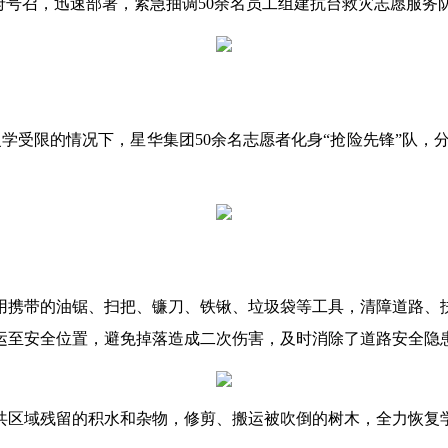
府号召，迅速部署，紧急抽调50余名员工组建抗台救灾志愿服
复学受限的情况下，星华集团50余名志愿者化身“抢险先锋”队，
用携带的油锯、扫把、镰刀、铁锹、垃圾袋等工具，清障道路、
运至安全位置，避免掉落造成二次伤害，及时消除了道路安全隐
共区域残留的积水和杂物，修剪、搬运被吹倒的树木，全力恢复